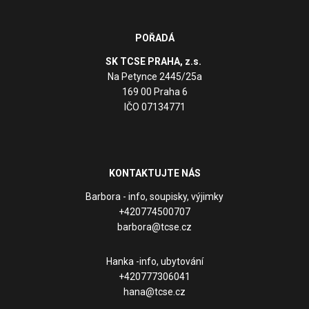
POŘADÁ
SK TCSE PRAHA, z.s.
Na Petynce 2445/25a
169 00 Praha 6
IČO 07134771
KONTAKTUJTE NÁS
Barbora - info, soupisky, výjimky
+420774500707
barbora@tcse.cz
Hanka -info, ubytování
+420777306041
hana@tcse.cz